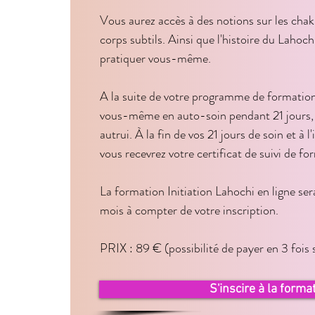
Vous aurez accès à des notions sur les chakra
corps subtils. Ainsi que l'histoire du Lahoc
pratiquer vous-même.

A la suite de votre programme de formation,
vous-même en auto-soin pendant 21 jours, a
autrui. À la fin de vos 21 jours de soin et à l'
vous recevrez votre certificat de suivi de for
La formation Initiation Lahochi en ligne ser
mois à compter de votre inscription.

PRIX : 89 € (possibilité de payer en 3 fois s
demande)

Si vous le souhaitez vous pourrez accéder à 
S'inscire à la forma
formation en présentiel, au prix de 60€ au 