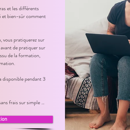
s et les différents 
hi et bien-sûr comment 
 vous pratiquerez sur 
vant de pratiquer sur 
issu de la formation, 
mation.

a disponible pendant 3 
ans frais sur simple 
une journée de 
tion
lieu de 150€ (sous 