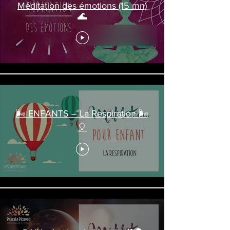
Méditation des émotions (15 mn)
🌊
🌬️ ENFANTS – La Respiration 🌬️
🎈