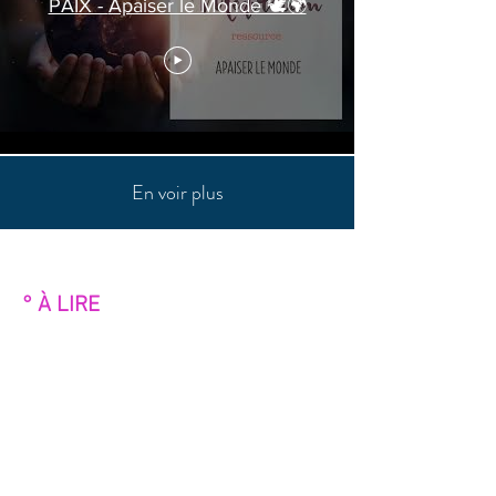
PAIX - Apaiser le Monde 🕊️🌍
En voir plus
° À LIRE
Je vous invites à découvrir l'histoire
Malorie Monier,
de
dans son livre
paru en Septembre 2024 :
Libérée de l’inceste :
Mon chemin vers la guérison à