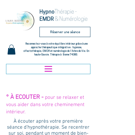
Hypno
Thérapie -
EMDR
& Numérologie
Réserver une séance
Reconnectez-vous à votre équilibre intérieur grâce à une
approche thérapeutique intégrative : hypnose,
olfactothérapie, EMDR et numérologie de l’Arbre de Vie. En
haute-Savoie. Thérapie à Bonne 74380.
° À ECOUTER -
pour se relaxer et
vous aider dans votre cheminement
intérieur.
À écouter après votre première
séance d'hypnothérapie. Se recentrer
sur soi, pendant un moment de bien-