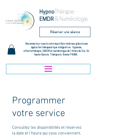
Hypno
Thérapie -
EMDR
& Numérologie
Réserver une séance
Reconnectez-vous à votre équilibre intérieur grâce à une
approche thérapeutique intégrative : hypnose,
olfactothérapie, EMDR et numérologie de l’Arbre de Vie. En
haute-Savoie. Thérapie à Bonne 74380.
Programmer
votre service
Consultez les disponibilités et réservez
la date et l'heure qui vous conviennent.