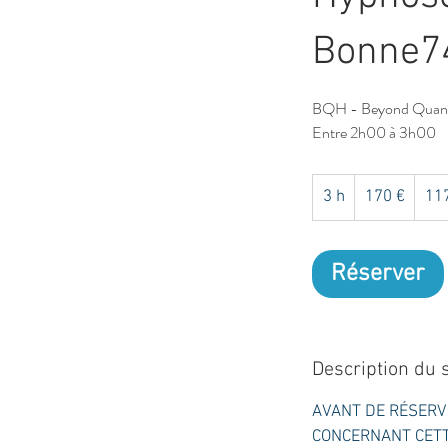
Bonne7
BQH - Beyond Quan
Entre 2h00 à 3h00
170
euros
3 h
3
170 €
117
h
Réserver
Description du 
AVANT DE RÉSERV
CONCERNANT CETTE