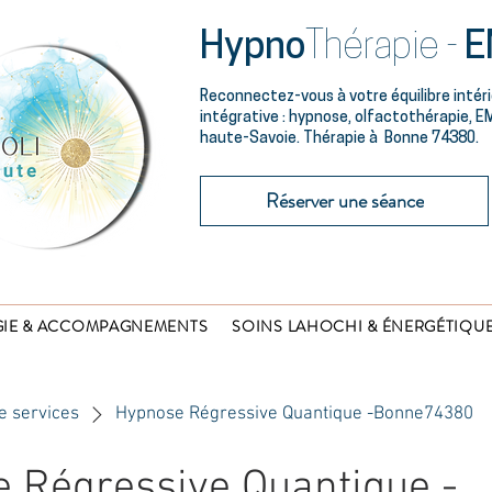
Hypno
Thérapie -
E
Reconnectez-vous à votre équilibre intér
intégrative : hypnose, olfactothérapie, EM
haute-Savoie. Thérapie à Bonne 74380.
Réserver une séance
IE & ACCOMPAGNEMENTS
SOINS LAHOCHI & ÉNERGÉTIQU
e services
Hypnose Régressive Quantique -Bonne74380
 Régressive Quantique -