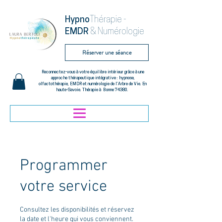
Hypno
Thérapie -
EMDR
& Numérologie
Réserver une séance
Reconnectez-vous à votre équilibre intérieur grâce à une
approche thérapeutique intégrative : hypnose,
olfactothérapie, EMDR et numérologie de l’Arbre de Vie. En
haute-Savoie. Thérapie à Bonne 74380.
Programmer
votre service
Consultez les disponibilités et réservez
la date et l'heure qui vous conviennent.