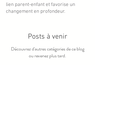
lien parent-enfant et favorise un
changement en profondeur.
Posts à venir
Découvrez d'autres catégories de ce blog
ou revenez plus tard.
ADRESSE :
HORAIRES :
Lundi au Vendredi : 9h30 -
117 rue du Bief
- 74380
20h00
Bonne -
Samedi : 9h30 -
Haute-Savoie
13h00