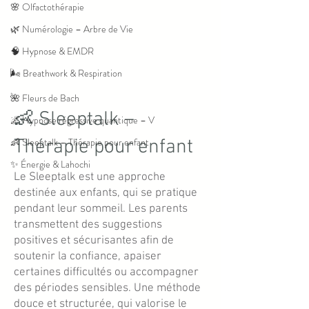
🌸 Olfactothérapie
🌿 Numérologie – Arbre de Vie
🧠 Hypnose & EMDR
🌬 Breathwork & Respiration
🌺 Fleurs de Bach
👶 Sleeptalk –
🌌 Hypnose régressive quantique – V
👶 Sleeptalk – Thérapie pour enfant
Thérapie pour enfant
✨ Énergie & Lahochi
Le Sleeptalk est une approche
destinée aux enfants, qui se pratique
pendant leur sommeil. Les parents
transmettent des suggestions
positives et sécurisantes afin de
soutenir la confiance, apaiser
certaines difficultés ou accompagner
des périodes sensibles. Une méthode
douce et structurée, qui valorise le