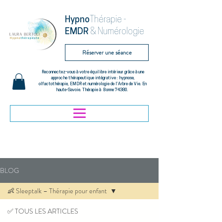
Hypno
Thérapie -
EMDR
& Numérologie
Réserver une séance
Reconnectez-vous à votre équilibre intérieur grâce à une
approche thérapeutique intégrative : hypnose,
olfactothérapie, EMDR et numérologie de l’Arbre de Vie. En
haute-Savoie. Thérapie à Bonne 74380.
BLOG
👶 Sleeptalk – Thérapie pour enfant
✅ TOUS LES ARTICLES